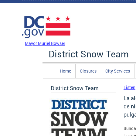
Skip to main content
DC Agency Top Menu
Mayor Muriel Bowser
District Snow Team
Home
Closures
City Services
District Snow Team
Listen
La a
de ni
pulg
Sunday
La mezc