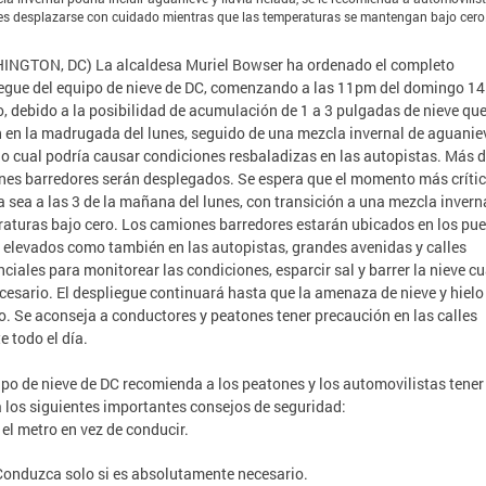
s desplazarse con cuidado mientras que las temperaturas se mantengan bajo cero
INGTON, DC) La alcaldesa Muriel Bowser ha ordenado el completo
egue del equipo de nieve de DC, comenzando a las 11pm del domingo 14
o, debido a la posibilidad de acumulación de 1 a 3 pulgadas de nieve qu
 en la madrugada del lunes, seguido de una mezcla invernal de aguanie
 lo cual podría causar condiciones resbaladizas en las autopistas. Más 
es barredores serán desplegados. Se espera que el momento más crític
 sea a las 3 de la mañana del lunes, con transición a una mezcla invern
aturas bajo cero. Los camiones barredores estarán ubicados en los pue
 elevados como también en las autopistas, grandes avenidas y calles
nciales para monitorear las condiciones, esparcir sal y barrer la nieve 
cesario. El despliegue continuará hasta que la amenaza de nieve y hiel
. Se aconseja a conductores y peatones tener precaución en las calles
e todo el día.
ipo de nieve de DC recomienda a los peatones y los automovilistas tener
 los siguientes importantes consejos de seguridad:
e el metro en vez de conducir.
Conduzca solo si es absolutamente necesario.