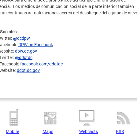
ncia. Los medios de comunicación social de la parte inferior también
rán continuas actualizaciones acerca del despliegue del equipo de niev
Sociales:
witter:
@dcdpw
acebook:
DPW on Facebook
ebsite:
dpw.dc.gov
Twitter:
@ddotdc
Facebook:
facebook.com/ddotdc
Website:
ddot.dc.gov
Mobile
Maps
Webcasts
RSS