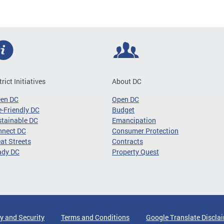
trict Initiatives
About DC
een DC
Open DC
-Friendly DC
Budget
tainable DC
Emancipation
nnect DC
Consumer Protection
at Streets
Contracts
ady DC
Property Quest
y and Security
Terms and Conditions
Google Translate Discla