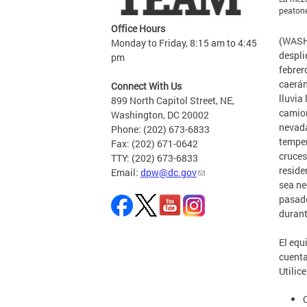
peatone
Office Hours
(WASH
Monday to Friday, 8:15 am to 4:45
despli
pm
febrer
caerán
Connect With Us
lluvia
899 North Capitol Street, NE,
camion
Washington, DC 20002
nevada
Phone: (202) 673-6833
temper
Fax: (202) 671-0642
cruces
TTY: (202) 673-6833
reside
Email:
dpw@dc.gov
sea ne
pasado
durant
El equ
cuenta
Utilic