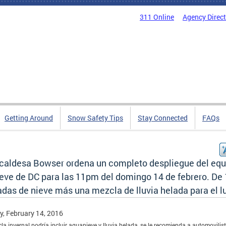
311 Online
Agency Direc
Getting Around
Snow Safety Tips
Stay Connected
FAQs
lcaldesa Bowser ordena un completo despliegue del equ
eve de DC para las 11pm del domingo 14 de febrero. De 
adas de nieve más una mezcla de lluvia helada para el l
, February 14, 2016
la invernal podría incluir aguanieve y lluvia helada, se le recomienda a automovilis