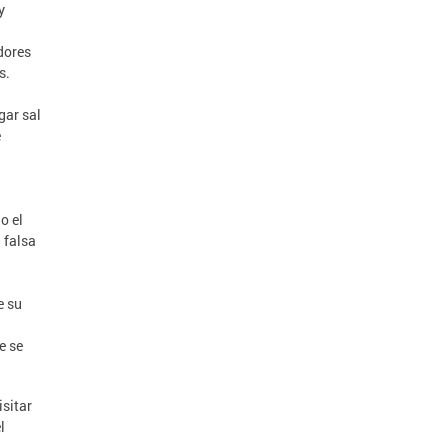
y
dores
s.
gar sal
e
o el
 falsa
e su
e se
isitar
l