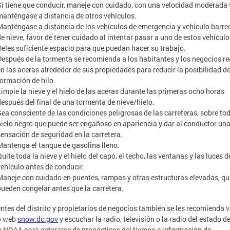
Si tiene que conducir, maneje con cuidado, con una velocidad moderada 
manténgase a distancia de otros vehículos.
Manténgase a distancia de los vehículos de emergencia y vehículo barre
de nieve, favor de tener cuidado al intentar pasar a uno de estos vehículo
Deles suficiente espacio para que puedan hacer su trabajo.
Después de la tormenta se recomienda a los habitantes y los negocios re
en las aceras alrededor de sus propiedades para reducir la posibilidad d
formación de hilo.
Limpie la nieve y el hielo de las aceras durante las primeras ocho horas
después del final de una tormenta de nieve/hielo.
Sea consciente de las condiciones peligrosas de las carreteras, sobre tod
hielo negro que puede ser engañoso en apariencia y dar al conductor una
sensación de seguridad en la carretera.
Mantenga el tanque de gasolina lleno.
uite toda la nieve y el hielo del capó, el techo, las ventanas y las luces d
vehículo antes de conducir.
Maneje con cuidado en puentes, rampas y otras estructuras elevadas, qu
pueden congelar antes que la carretera.
ntes del distrito y propietarios de negocios también se les recomienda v
io web
snow.dc.gov
y escuchar la radio, televisión o la radio del estado de
 NOAA para enterarse de pronósticos del tiempo e información de