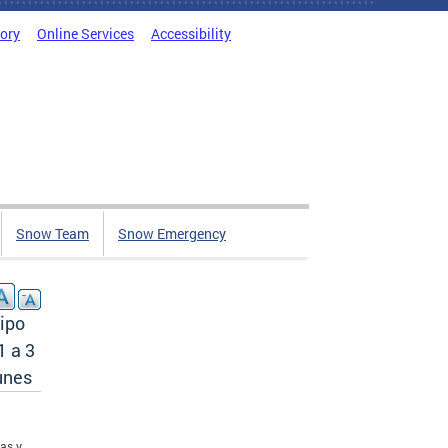
tory
Online Services
Accessibility
Snow Team
Snow Emergency
ipo
1 a 3
unes
tas y