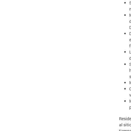
Q
Reside
al sit
tiempo