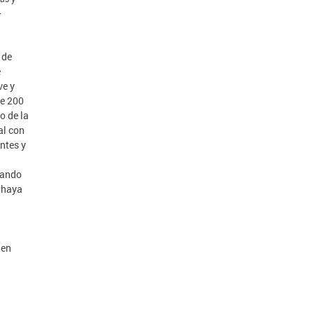
.
 de
e
ve y
de 200
o de la
al con
ntes y
cuando
o haya
 en