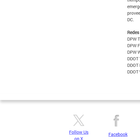
emerge
provee
DC.
Redes 
DPW T
DPW F
DPW W
DDOT 
DDOT 
DDOT 
Follow Us
Facebook
on X